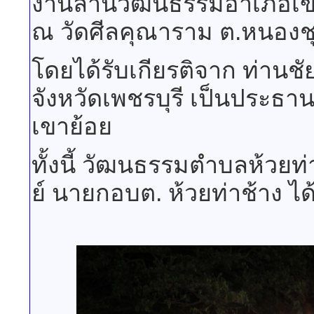
งานลานวัฒนธรรมอำเภอเขาย้
ณ วัดศีลคุณาราม ต.หนองชุ
โดยได้รับเกียรติจาก ท่าน
จังหวัดเพชรบุรี เป็นประธ
เขาย้อย
ทั้งนี้ วัฒนธรรมตำบลห้วยท
ย์ นายกอบต. ห้วยท่าช้าง ได้